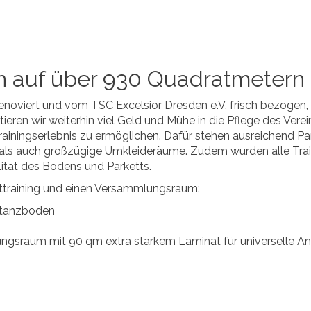
en auf über 930 Quadratmetern
noviert und vom TSC Excelsior Dresden e.V. frisch bezogen,
ieren wir weiterhin viel Geld und Mühe in die Pflege des Ve
iningserlebnis zu ermöglichen. Dafür stehen ausreichend Par
, als auch großzügige Umkleideräume. Zudem wurden alle Tra
tät des Bodens und Parketts.
rttraining und einen Versammlungsraum:
ntanzboden
ngsraum mit 90 qm extra starkem Laminat für universelle A