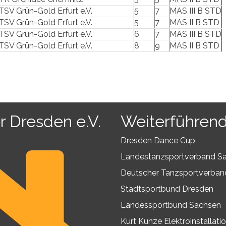
TSV Grün-Gold Erfurt e.V.
5
7
MAS III B STD
TSV Grün-Gold Erfurt e.V.
5
7
MAS II B STD
TSV Grün-Gold Erfurt e.V.
6
7
MAS III B STD
TSV Grün-Gold Erfurt e.V.
8
9
MAS II B STD
r Dresden e.V.
Weiterführend
Dresden Dance Cup
Landestanzsportverband S
Deutscher Tanzsportverban
Stadtsportbund Dresden
Landessportbund Sachsen
Kurt Kunze Elektroinstalla