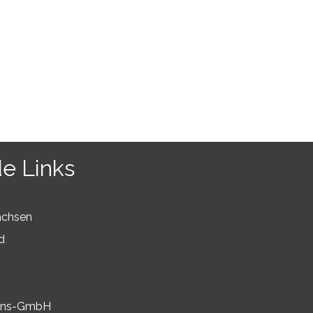
e Links
achsen
d
tions-GmbH