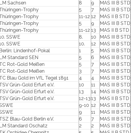
LM Sachsen
8
9
MAS III B STD
Thüringen-Trophy
5
7
MAS III B STD
Thüringen-Trophy
11-12
12
MAS II B STD
Thüringen-Trophy
5
9
MAS III B STD
Thüringen-Trophy
11-12
13
MAS II B STD
10. SSWE
8.
10
MAS III B STD
10. SSWE
10.
12
MAS III B STD
Berlin: Lindenhof-Pokal
1
5
MAS III B STD
LM Standard SEN
5
6
MAS III B STD
TC Rot-Gold Meißen
5
7
MAS III B STD
TC Rot-Gold Meißen
3
7
MAS III B STD
TC Blau Gold im VfL Tegel 1891
4
4
MAS III B STD
TSV Grün-Gold Erfurt e.V.
10
11
MAS III B STD
TSV Grün-Gold Erfurt e.V.
13
14
MAS III B STD
TSV Grün-Gold Erfurt e.V.
12-13
13
MAS II B STD
SSWE
9-10
12
MAS III B STD
SSWE
9
11
MAS III B STD
TSZ Blau-Gold Berlin e.V.
6
7
MAS III B STD
LM Standard Oschatz
2
2
MAS III B STD
TK Orchidee Chemnitz
5
5
MAS II B STD