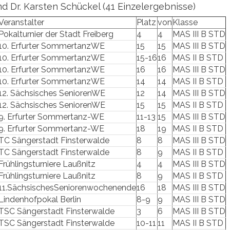
d Dr. Karsten Schückel (41 Einzelergebnisse)
Veranstalter
Platz
von
Klasse
Pokalturnier der Stadt Freiberg
4
4
MAS III B STD
10. Erfurter SommertanzWE
15
15
MAS III B STD
10. Erfurter SommertanzWE
15-16
16
MAS II B STD
10. Erfurter SommertanzWE
16
16
MAS III B STD
10. Erfurter SommertanzWE
14
14
MAS II B STD
12. Sächsisches SeniorenWE
12
14
MAS III B STD
12. Sächsisches SeniorenWE
15
15
MAS II B STD
9. Erfurter Sommertanz-WE
11-13
15
MAS III B STD
9. Erfurter Sommertanz-WE
18
19
MAS II B STD
TC Sängerstadt Finsterwalde
8
8
MAS III B STD
TC Sängerstadt Finsterwalde
8
9
MAS II B STD
Frühlingsturniere Laußnitz
4
4
MAS III B STD
Frühlingsturniere Laußnitz
8
9
MAS II B STD
11.SächsischesSeniorenwochenende
16
18
MAS III B STD
Lindenhofpokal Berlin
8-9
9
MAS III B STD
TSC Sängerstadt Finsterwalde
3
6
MAS III B STD
TSC Sängerstadt Finsterwalde
10-11
11
MAS II B STD