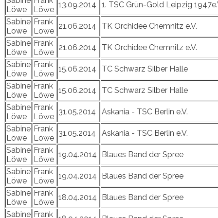
Sabine
Frank
13.09.2014
1. TSC Grün-Gold Leipzig 1947e
Löwe
Löwe
Sabine
Frank
21.06.2014
TK Orchidee Chemnitz e.V.
Löwe
Löwe
Sabine
Frank
21.06.2014
TK Orchidee Chemnitz e.V.
Löwe
Löwe
Sabine
Frank
15.06.2014
TC Schwarz Silber Halle
Löwe
Löwe
Sabine
Frank
15.06.2014
TC Schwarz Silber Halle
Löwe
Löwe
Sabine
Frank
31.05.2014
Askania - TSC Berlin e.V.
Löwe
Löwe
Sabine
Frank
31.05.2014
Askania - TSC Berlin e.V.
Löwe
Löwe
Sabine
Frank
19.04.2014
Blaues Band der Spree
Löwe
Löwe
Sabine
Frank
19.04.2014
Blaues Band der Spree
Löwe
Löwe
Sabine
Frank
18.04.2014
Blaues Band der Spree
Löwe
Löwe
Sabine
Frank