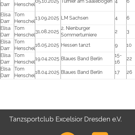
05.10.2025
Turnier am Saalebogen
4
6
Darr
Henschel
Elisa
Tom
13.09.2025
LM Sachsen
4
6
Darr
Henschel
Elisa
Tom
2. Nienburger
31.08.2025
2
3
Darr
Henschel
Sommerturniere
Elisa
Tom
16.05.2025
Hessen tanzt
9
10
Darr
Henschel
Elisa
Tom
15-
19.04.2025
Blaues Band Berlin
22
Darr
Henschel
16
Elisa
Tom
18.04.2025
Blaues Band Berlin
17
26
Darr
Henschel
Tanzsportclub Excelsior Dresden e.V.