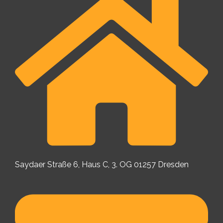
Saydaer Straße 6, Haus C, 3. OG 01257 Dresden