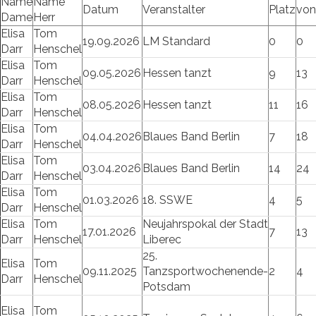
Name
Name
Datum
Veranstalter
Platz
von
Dame
Herr
Elisa
Tom
19.09.2026
LM Standard
0
0
Darr
Henschel
Elisa
Tom
09.05.2026
Hessen tanzt
9
13
Darr
Henschel
Elisa
Tom
08.05.2026
Hessen tanzt
11
16
Darr
Henschel
Elisa
Tom
04.04.2026
Blaues Band Berlin
7
18
Darr
Henschel
Elisa
Tom
03.04.2026
Blaues Band Berlin
14
24
Darr
Henschel
Elisa
Tom
01.03.2026
18. SSWE
4
5
Darr
Henschel
Elisa
Tom
Neujahrspokal der Stadt
17.01.2026
7
13
Darr
Henschel
Liberec
25.
Elisa
Tom
09.11.2025
Tanzsportwochenende-
2
4
Darr
Henschel
Potsdam
Elisa
Tom