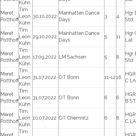
Kühn
Tim
Meret
Mainhatten Dance
Hgr 
Leon
30.10.2022
3
4
Potthoff
Days
Std
Kühn
Tim
Meret
Mainhatten Dance
Hgr 
Leon
29.10.2022
5
11
Potthoff
Days
Lat
Kühn
Tim
Meret
Hgr 
Leon
17.09.2022
LM Sachsen
5
8
Potthoff
Std
Kühn
Tim
Meret
HGR
Leon
31.07.2022
OT Bonn
11-12
16
Potthoff
C L
Kühn
Tim
Meret
HGR
Leon
31.07.2022
OT Bonn
6
6
Potthoff
B S
Kühn
Tim
Meret
HGR
Leon
10.07.2022
OT Chemnitz
6
8
Potthoff
C L
Kühn
Tim
Meret
HGR