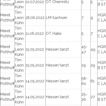
Leon
10.07.2022
OT Chemnitz
5
5
Potthoff
B S
Kühn
Tim
Meret
HGR
Leon
18.06.2022
LM Sachsen
7
9
Potthoff
C L
Kühn
Tim
Meret
HGR
Leon
11.06.2022
OT Halle
5
7
Potthoff
C L
Kühn
Tim
Meret
45-
HGR
Leon
15.05.2022
Hessen tanzt
49
Potthoff
47
C L
Kühn
Tim
Meret
HGR
Leon
15.05.2022
Hessen tanzt
29
29
Potthoff
B S
Kühn
Tim
Meret
58-
HGR
Leon
14.05.2022
Hessen tanzt
61
Potthoff
60
C L
Kühn
Tim
Meret
25-
HGR
Leon
14.05.2022
Hessen tanzt
27
Potthoff
26
B S
Kühn