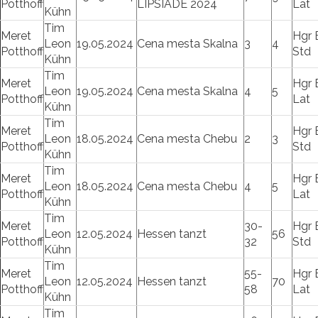
Potthoff
LIPSIADE 2024
Lat
Kühn
Tim
Meret
Hgr 
Leon
19.05.2024
Cena mesta Skalna
3
4
Potthoff
Std
Kühn
Tim
Meret
Hgr 
Leon
19.05.2024
Cena mesta Skalna
4
5
Potthoff
Lat
Kühn
Tim
Meret
Hgr 
Leon
18.05.2024
Cena mesta Chebu
2
3
Potthoff
Std
Kühn
Tim
Meret
Hgr 
Leon
18.05.2024
Cena mesta Chebu
4
5
Potthoff
Lat
Kühn
Tim
Meret
30-
Hgr 
Leon
12.05.2024
Hessen tanzt
56
Potthoff
32
Std
Kühn
Tim
Meret
55-
Hgr 
Leon
12.05.2024
Hessen tanzt
70
Potthoff
58
Lat
Kühn
Tim