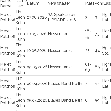
Name
Name
Datum
Veranstalter
Platz
von
Klas
Dame
Herr
Tim
Meret
32. Sparkassen-
Hgr 
Leon
27.06.2026
3
3
Potthoff
LIPSIADE 2026
Lat
Kühn
Tim
Meret
18-
Hgr 
Leon
10.05.2026
Hessen tanzt
73
Potthoff
19
Lat
Kühn
Tim
Meret
Hgr 
Leon
10.05.2026
Hessen tanzt
35
44
Potthoff
Std
Kühn
Tim
Meret
61-
Hgr 
Leon
09.05.2026
Hessen tanzt
89
Potthoff
63
Lat
Kühn
Tim
Meret
Hgr 
Leon
06.04.2026
Blaues Band Berlin
7
53
Potthoff
Lat
Kühn
Tim
Meret
Hgr 
Leon
05.04.2026
Blaues Band Berlin
6
59
Potthoff
Lat
Kühn