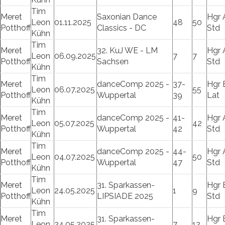
Tim
Meret
Saxonian Dance
Hgr 
Leon
01.11.2025
48
50
Potthoff
Classics - DC
Std
Kühn
Tim
Meret
32. KuJ WE - LM
Hgr 
Leon
06.09.2025
7
7
Potthoff
Sachsen
Std
Kühn
Tim
Meret
danceComp 2025 -
37-
Hgr 
Leon
06.07.2025
55
Potthoff
Wuppertal
39
Lat
Kühn
Tim
Meret
danceComp 2025 -
41-
Hgr 
Leon
05.07.2025
42
Potthoff
Wuppertal
42
Std
Kühn
Tim
Meret
danceComp 2025 -
44-
Hgr 
Leon
04.07.2025
50
Potthoff
Wuppertal
47
Std
Kühn
Tim
Meret
31. Sparkassen-
Hgr 
Leon
24.05.2025
1
9
Potthoff
LIPSIADE 2025
Std
Kühn
Tim
Meret
31. Sparkassen-
Hgr 
Leon
24.05.2025
7
12