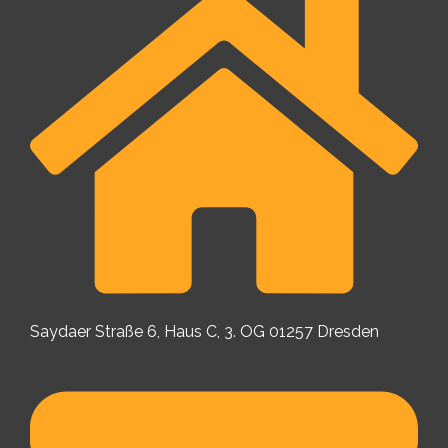
Saydaer Straße 6, Haus C, 3. OG 01257 Dresden