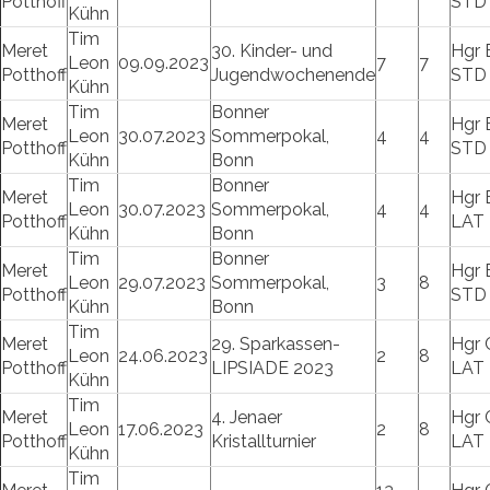
Potthoff
STD
Kühn
Tim
Meret
30. Kinder- und
Hgr 
Leon
09.09.2023
7
7
Potthoff
Jugendwochenende
STD
Kühn
Tim
Bonner
Meret
Hgr 
Leon
30.07.2023
Sommerpokal,
4
4
Potthoff
STD
Kühn
Bonn
Tim
Bonner
Meret
Hgr 
Leon
30.07.2023
Sommerpokal,
4
4
Potthoff
LAT
Kühn
Bonn
Tim
Bonner
Meret
Hgr 
Leon
29.07.2023
Sommerpokal,
3
8
Potthoff
STD
Kühn
Bonn
Tim
Meret
29. Sparkassen-
Hgr 
Leon
24.06.2023
2
8
Potthoff
LIPSIADE 2023
LAT
Kühn
Tim
Meret
4. Jenaer
Hgr 
Leon
17.06.2023
2
8
Potthoff
Kristallturnier
LAT
Kühn
Tim