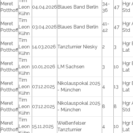
Tim
Meret
34-
Hgr 
Leon
04.04.2026
Blaues Band Berlin
47
Potthoff
36
Std
Kühn
Tim
Meret
41-
Hgr 
Leon
03.04.2026
Blaues Band Berlin
47
Potthoff
42
Std
Kühn
Tim
Meret
Hgr 
Leon
14.03.2026
Tanzturnier Niesky
2
3
Potthoff
Lat
Kühn
Tim
Meret
Hgr 
Leon
10.01.2026
LM Sachsen
3
10
Potthoff
Lat
Kühn
Tim
Meret
Nikolauspokal 2025
Hgr 
Leon
07.12.2025
4
13
Potthoff
- München
Lat
Kühn
Tim
Meret
Nikolauspokal 2025
Hgr 
Leon
07.12.2025
8
8
Potthoff
- München
Std
Kühn
Tim
Meret
Weißenfelser
Hgr 
Leon
15.11.2025
4
10
Potthoff
Tanzturnier
Lat
Kühn