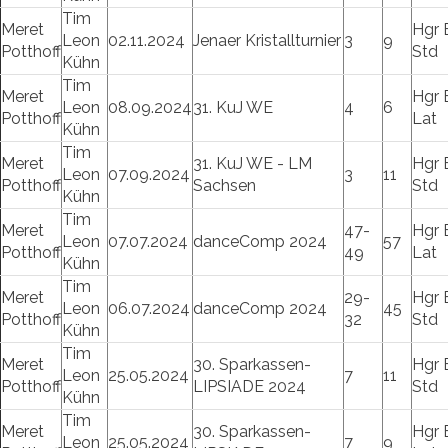
Tim
Meret
Hgr 
Leon
02.11.2024
Jenaer Kristallturnier
3
9
Potthoff
Std
Kühn
Tim
Meret
Hgr 
Leon
08.09.2024
31. KuJ WE
4
6
Potthoff
Lat
Kühn
Tim
Meret
31. KuJ WE - LM
Hgr 
Leon
07.09.2024
3
11
Potthoff
Sachsen
Std
Kühn
Tim
Meret
47-
Hgr 
Leon
07.07.2024
danceComp 2024
57
Potthoff
49
Lat
Kühn
Tim
Meret
29-
Hgr 
Leon
06.07.2024
danceComp 2024
45
Potthoff
32
Std
Kühn
Tim
Meret
30. Sparkassen-
Hgr 
Leon
25.05.2024
7
11
Potthoff
LIPSIADE 2024
Std
Kühn
Tim
Meret
30. Sparkassen-
Hgr 
Leon
25.05.2024
7
9