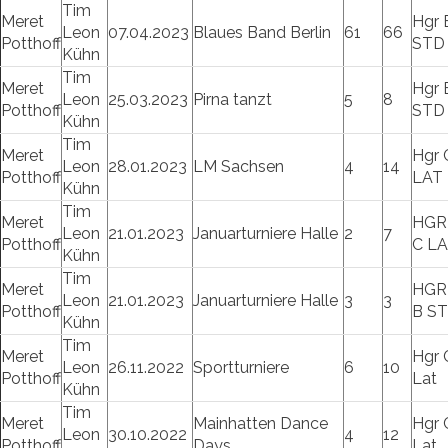
Tim
Meret
Hgr 
Leon
07.04.2023
Blaues Band Berlin
61
66
Potthoff
STD
Kühn
Tim
Meret
Hgr 
Leon
25.03.2023
Pirna tanzt
5
8
Potthoff
STD
Kühn
Tim
Meret
Hgr 
Leon
28.01.2023
LM Sachsen
4
14
Potthoff
LAT
Kühn
Tim
Meret
HGR
Leon
21.01.2023
Januarturniere Halle
2
7
Potthoff
C L
Kühn
Tim
Meret
HGR
Leon
21.01.2023
Januarturniere Halle
3
3
Potthoff
B S
Kühn
Tim
Meret
Hgr 
Leon
26.11.2022
Sportturniere
6
10
Potthoff
Lat
Kühn
Tim
Meret
Mainhatten Dance
Hgr 
Leon
30.10.2022
4
12
Potthoff
Days
Lat