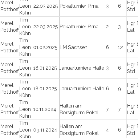
Meret
Hgr 
Leon
22.03.2025
Pokalturnier Pirna
3
6
Potthoff
Std
Kühn
Tim
Meret
Hgr 
Leon
22.03.2025
Pokalturnier Pirna
2
3
Potthoff
Lat
Kühn
Tim
Meret
Hgr 
Leon
01.02.2025
LM Sachsen
6
12
Potthoff
Lat
Kühn
Tim
Meret
Hgr 
Leon
18.01.2025
Januarturniere Halle
3
6
Potthoff
Std
Kühn
Tim
Meret
Hgr 
Leon
18.01.2025
Januarturniere Halle
6
9
Potthoff
Lat
Kühn
Tim
Meret
Hallen am
Hgr 
Leon
10.11.2024
7
7
Potthoff
Borsigturm Pokal
Lat
Kühn
Tim
Meret
Hallen am
Hgr 
Leon
09.11.2024
4
6
Potthoff
Borsigturm Pokal
Std
Kühn