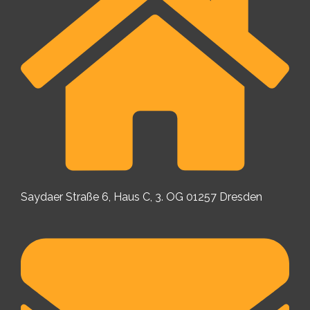
Saydaer Straße 6, Haus C, 3. OG 01257 Dresden