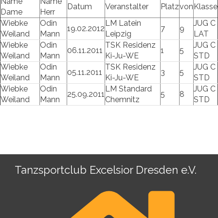
Name
Name
Datum
Veranstalter
Platz
von
Klasse
Dame
Herr
Wiebke
Odin
LM Latein
JUG C
19.02.2012
7
9
Weiland
Mann
Leipzig
LAT
Wiebke
Odin
TSK Residenz
JUG C
06.11.2011
1
5
Weiland
Mann
Ki-Ju-WE
STD
Wiebke
Odin
TSK Residenz
JUG C
05.11.2011
3
5
Weiland
Mann
Ki-Ju-WE
STD
Wiebke
Odin
LM Standard
JUG C
25.09.2011
5
8
Weiland
Mann
Chemnitz
STD
Tanzsportclub Excelsior Dresden e.V.