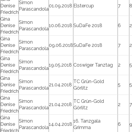
Simon
Denise
01.09.2018
Elstercup
7
Parascandola
Friedrich
Gina
Simon
Denise
10.06.2018
SuDaFe 2018
6
2
Parascandola
Friedrich
Gina
Simon
Denise
09.06.2018
SuDaFe 2018
7
Parascandola
Friedrich
Gina
Simon
Denise
19.05.2018
Coswiger Tanztag
2
5
Parascandola
Friedrich
Gina
Simon
TC Grün-Gold
Denise
21.04.2018
5
5
Parascandola
Görlitz
Friedrich
Gina
Simon
TC Grün-Gold
Denise
21.04.2018
2
7
Parascandola
Görlitz
Friedrich
Gina
Simon
16. Tanzgala
Denise
14.04.2018
6
Parascandola
Grimma
Friedrich