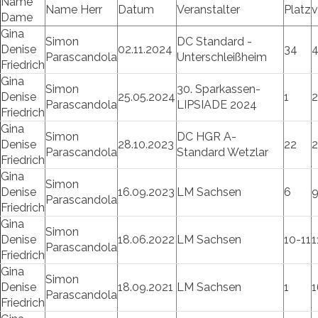
Name
Name Herr
Datum
Veranstalter
Platz
Dame
Gina
Simon
DC Standard -
Denise
02.11.2024
34
Parascandola
Unterschleißheim
Friedrich
Gina
Simon
30. Sparkassen-
Denise
25.05.2024
1
2
Parascandola
LIPSIADE 2024
Friedrich
Gina
Simon
DC HGR A-
Denise
28.10.2023
22
Parascandola
Standard Wetzlar
Friedrich
Gina
Simon
Denise
16.09.2023
LM Sachsen
6
Parascandola
Friedrich
Gina
Simon
Denise
18.06.2022
LM Sachsen
10-11
1
Parascandola
Friedrich
Gina
Simon
Denise
18.09.2021
LM Sachsen
1
1
Parascandola
Friedrich