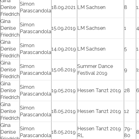
Gina
Simon
Denise
18.09.2021
LM Sachsen
8
1
Parascandola
Friedrich
Gina
Simon
Denise
15.09.2019
LM Sachsen
1
Parascandola
Friedrich
Gina
Simon
Denise
14.09.2019
LM Sachsen
5
1
Parascandola
Friedrich
Gina
Simon
Summer Dance
Denise
15.06.2019
9
1
Parascandola
Festival 2019
Friedrich
Gina
Simon
Denise
19.05.2019
Hessen Tanzt 2019
28
Parascandola
Friedrich
Gina
Simon
Denise
18.05.2019
Hessen Tanzt 2019
12
Parascandola
Friedrich
Gina
Simon
Hessen Tanzt 2019
79-
Denise
18.05.2019
Parascandola
RL
80
Friedrich