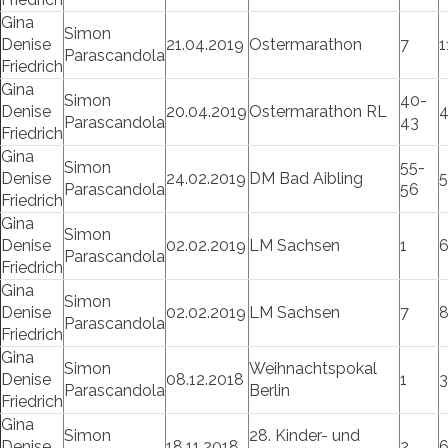
Gina
Simon
Denise
21.04.2019
Ostermarathon
7
1
Parascandola
Friedrich
Gina
Simon
40-
Denise
20.04.2019
Ostermarathon RL
Parascandola
43
Friedrich
Gina
Simon
55-
Denise
24.02.2019
DM Bad Aibling
5
Parascandola
56
Friedrich
Gina
Simon
Denise
02.02.2019
LM Sachsen
1
Parascandola
Friedrich
Gina
Simon
Denise
02.02.2019
LM Sachsen
7
Parascandola
Friedrich
Gina
Simon
Weihnachtspokal
Denise
08.12.2018
1
3
Parascandola
Berlin
Friedrich
Gina
Simon
28. Kinder- und
Denise
18.11.2018
2