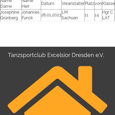
Name
Name
Datum
Veranstalter
Platz
von
Klasse
Dame
Herr
Josephine
Johannes
LM
Hgr C
28.01.2023
11
14
Grünberg
Funck
Sachsen
LAT
Tanzsportclub Excelsior Dresden e.V.