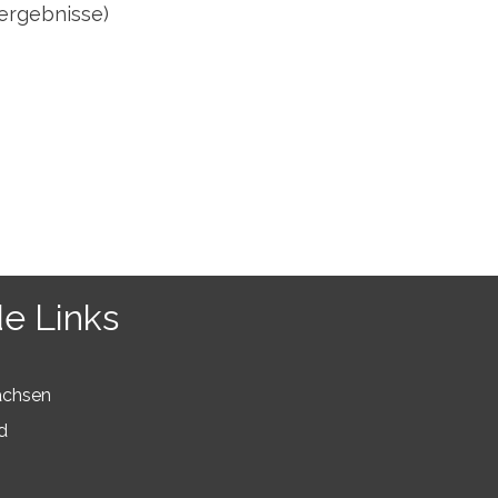
ergebnisse)
e Links
achsen
d