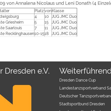
09 von Annalena Nicolaus und Leni Donath (4 Einzel
talter
Platz
von
Klasse
dwigsburg
4
10
JUG JMC Duo
ste Griesheim
5
15
JUG JMC Duo
ste Saarlouis
7
11
JUG JMC Duo
ste Recklinghausen
10-15
18
JUG JMC Duo
r Dresden e.V.
Weiterführend
Dresden Dance Cup
Landestanzsportverband S
Deutscher Tanzsportverban
Stadtsportbund Dresden