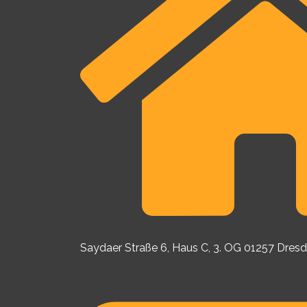
Saydaer Straße 6, Haus C, 3. OG 01257 Dres