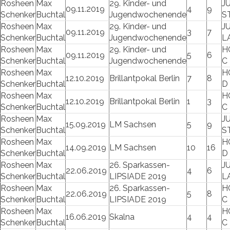
Rosheen
Max
29. Kinder- und
J
09.11.2019
4
9
Schenker
Buchtal
Jugendwochenende
S
Rosheen
Max
29. Kinder- und
J
09.11.2019
3
7
Schenker
Buchtal
Jugendwochenende
L
Rosheen
Max
29. Kinder- und
H
09.11.2019
5
6
Schenker
Buchtal
Jugendwochenende
C
Rosheen
Max
H
12.10.2019
Brillantpokal Berlin
7
8
Schenker
Buchtal
D
Rosheen
Max
H
12.10.2019
Brillantpokal Berlin
1
3
Schenker
Buchtal
C
Rosheen
Max
J
15.09.2019
LM Sachsen
5
9
Schenker
Buchtal
S
Rosheen
Max
H
14.09.2019
LM Sachsen
10
16
Schenker
Buchtal
D
Rosheen
Max
26. Sparkassen-
J
22.06.2019
4
6
Schenker
Buchtal
LIPSIADE 2019
L
Rosheen
Max
26. Sparkassen-
H
22.06.2019
5
8
Schenker
Buchtal
LIPSIADE 2019
C
Rosheen
Max
H
16.06.2019
Skalna
4
4
Schenker
Buchtal
C