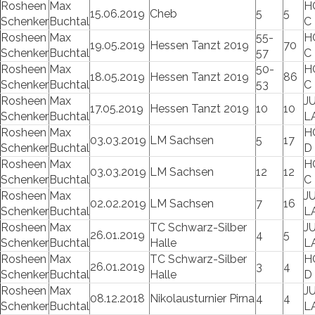
Rosheen
Max
H
15.06.2019
Cheb
5
5
Schenker
Buchtal
C
Rosheen
Max
55-
H
19.05.2019
Hessen Tanzt 2019
70
Schenker
Buchtal
57
C
Rosheen
Max
50-
H
18.05.2019
Hessen Tanzt 2019
86
Schenker
Buchtal
53
C
Rosheen
Max
J
17.05.2019
Hessen Tanzt 2019
10
10
Schenker
Buchtal
L
Rosheen
Max
H
03.03.2019
LM Sachsen
5
17
Schenker
Buchtal
D
Rosheen
Max
H
03.03.2019
LM Sachsen
12
12
Schenker
Buchtal
C
Rosheen
Max
J
02.02.2019
LM Sachsen
7
16
Schenker
Buchtal
L
Rosheen
Max
TC Schwarz-Silber
J
26.01.2019
4
5
Schenker
Buchtal
Halle
L
Rosheen
Max
TC Schwarz-Silber
H
26.01.2019
3
4
Schenker
Buchtal
Halle
D
Rosheen
Max
J
08.12.2018
Nikolausturnier Pirna
4
4
Schenker
Buchtal
L