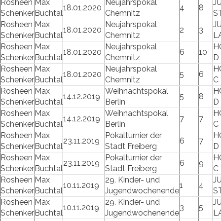
Rosheen
Max
Neujahrspokal
J
18.01.2020
4
8
Schenker
Buchtal
Chemnitz
S
Rosheen
Max
Neujahrspokal
J
18.01.2020
2
3
Schenker
Buchtal
Chemnitz
L
Rosheen
Max
Neujahrspokal
H
18.01.2020
6
10
Schenker
Buchtal
Chemnitz
D
Rosheen
Max
Neujahrspokal
H
18.01.2020
5
6
Schenker
Buchtal
Chemnitz
C
Rosheen
Max
Weihnachtspokal
H
14.12.2019
5
8
Schenker
Buchtal
Berlin
D
Rosheen
Max
Weihnachtspokal
H
14.12.2019
7
7
Schenker
Buchtal
Berlin
C
Rosheen
Max
Pokalturnier der
H
23.11.2019
6
7
Schenker
Buchtal
Stadt Freiberg
D
Rosheen
Max
Pokalturnier der
H
23.11.2019
6
9
Schenker
Buchtal
Stadt Freiberg
C
Rosheen
Max
29. Kinder- und
J
10.11.2019
1
4
Schenker
Buchtal
Jugendwochenende
S
Rosheen
Max
29. Kinder- und
J
10.11.2019
3
5
Schenker
Buchtal
Jugendwochenende
L