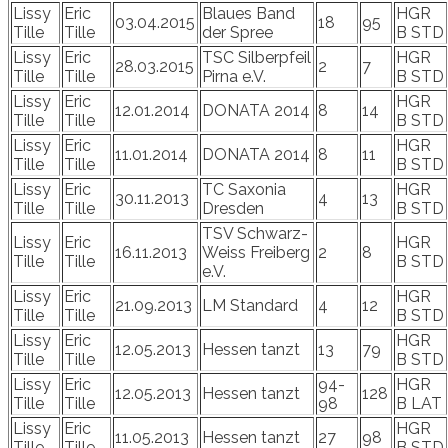
Lissy
Eric
Blaues Band
HGR
03.04.2015
18
95
Tille
Tille
der Spree
B STD
Lissy
Eric
TSC Silberpfeil
HGR
28.03.2015
2
7
Tille
Tille
Pirna e.V.
B STD
Lissy
Eric
HGR
12.01.2014
DONATA 2014
8
14
Tille
Tille
B STD
Lissy
Eric
HGR
11.01.2014
DONATA 2014
8
11
Tille
Tille
B STD
Lissy
Eric
TC Saxonia
HGR
30.11.2013
4
13
Tille
Tille
Dresden
B STD
TSV Schwarz-
Lissy
Eric
HGR
16.11.2013
Weiss Freiberg
2
8
Tille
Tille
B STD
e.V.
Lissy
Eric
HGR
21.09.2013
LM Standard
4
12
Tille
Tille
B STD
Lissy
Eric
HGR
12.05.2013
Hessen tanzt
13
79
Tille
Tille
B STD
Lissy
Eric
94-
HGR
12.05.2013
Hessen tanzt
128
Tille
Tille
98
B LAT
Lissy
Eric
HGR
11.05.2013
Hessen tanzt
27
98
Tille
Tille
B STD