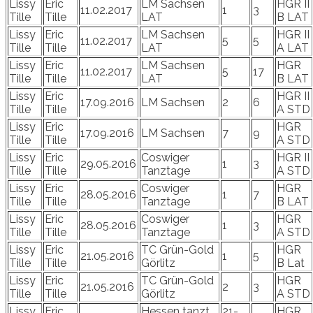
Lissy
Eric
LM Sachsen
HGR II
11.02.2017
1
3
Tille
Tille
LAT
B LAT
Lissy
Eric
LM Sachsen
HGR II
11.02.2017
5
5
Tille
Tille
LAT
A LAT
Lissy
Eric
LM Sachsen
HGR
11.02.2017
5
17
Tille
Tille
LAT
B LAT
Lissy
Eric
HGR II
17.09.2016
LM Sachsen
2
6
Tille
Tille
A STD
Lissy
Eric
HGR
17.09.2016
LM Sachsen
7
9
Tille
Tille
A STD
Lissy
Eric
Coswiger
HGR II
29.05.2016
1
3
Tille
Tille
Tanztage
A STD
Lissy
Eric
Coswiger
HGR
28.05.2016
1
7
Tille
Tille
Tanztage
B LAT
Lissy
Eric
Coswiger
HGR
28.05.2016
1
3
Tille
Tille
Tanztage
A STD
Lissy
Eric
TC Grün-Gold
HGR
21.05.2016
1
5
Tille
Tille
Görlitz
B Lat
Lissy
Eric
TC Grün-Gold
HGR
21.05.2016
2
3
Tille
Tille
Görlitz
A STD
Lissy
Eric
Hessen tanzt
21-
HGR