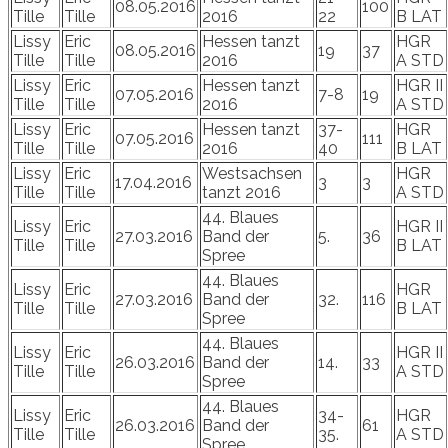
08.05.2016
100
Tille
Tille
2016
22
B LAT
Lissy
Eric
Hessen tanzt
HGR
08.05.2016
19
37
Tille
Tille
2016
A STD
Lissy
Eric
Hessen tanzt
HGR II
07.05.2016
7-8
19
Tille
Tille
2016
A STD
Lissy
Eric
Hessen tanzt
37-
HGR
07.05.2016
111
Tille
Tille
2016
40
B LAT
Lissy
Eric
Westsachsen
HGR
17.04.2016
3
3
Tille
Tille
tanzt 2016
A STD
44. Blaues
Lissy
Eric
HGR II
27.03.2016
Band der
5.
36
Tille
Tille
B LAT
Spree
44. Blaues
Lissy
Eric
HGR
27.03.2016
Band der
32.
116
Tille
Tille
B LAT
Spree
44. Blaues
Lissy
Eric
HGR II
26.03.2016
Band der
14.
33
Tille
Tille
A STD
Spree
44. Blaues
Lissy
Eric
34-
HGR
26.03.2016
Band der
61
Tille
Tille
35.
A STD
Spree