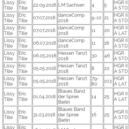
Lissy
Eric
HGR II
22.09.2018
LM Sachsen
4
5
Tille
Tille
A STD
Lissy
Eric
danceComp
HGR II
07.07.2018
9-10
21
Tille
Tille
2018
A STD
Lissy
Eric
danceComp
HGR II
07.07.2018
11
20
Tille
Tille
2018
A LAT
Lissy
Eric
danceComp
HGR II
06.07.2018
11
18
Tille
Tille
2018
A STD
Lissy
Eric
Hessen Tanzt
HGR
06.05.2018
30
46
Tille
Tille
2018
A STD
Lissy
Eric
Hessen Tanzt
HGR II
05.05.2018
8
22
Tille
Tille
2018
A STD
Lissy
Eric
Hessen Tanzt
79-
HGR
05.05.2018
103
Tille
Tille
2018
80
A LAT
Blaues Band
Lissy
Eric
HGR II
01.04.2018
der Spree
14
25
Tille
Tille
A LAT
Berlin
Blaues Band
Lissy
Eric
HGR II
31.03.2018
der Spree
16
25
Tille
Tille
A STD
Berlin
Lissy
Eric
HGR II