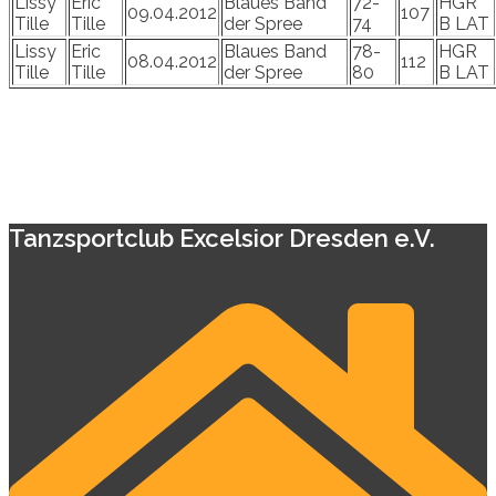
Lissy
Eric
Blaues Band
72-
HGR
09.04.2012
107
Tille
Tille
der Spree
74
B LAT
Lissy
Eric
Blaues Band
78-
HGR
08.04.2012
112
Tille
Tille
der Spree
80
B LAT
Tanzsportclub Excelsior Dresden e.V.