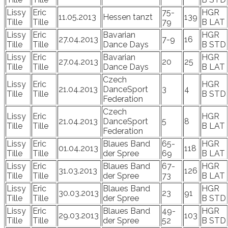
Lissy
Eric
75-
HGR
11.05.2013
Hessen tanzt
139
Tille
Tille
79
B LAT
Lissy
Eric
Bavarian
HGR
27.04.2013
7-9
16
Tille
Tille
Dance Days
B STD
Lissy
Eric
Bavarian
HGR
27.04.2013
20
25
Tille
Tille
Dance Days
B LAT
Czech
Lissy
Eric
HGR
21.04.2013
DanceSport
3
4
Tille
Tille
B STD
Federation
Czech
Lissy
Eric
HGR
21.04.2013
DanceSport
5
8
Tille
Tille
B LAT
Federation
Lissy
Eric
Blaues Band
65-
HGR
01.04.2013
118
Tille
Tille
der Spree
69
B LAT
Lissy
Eric
Blaues Band
67-
HGR
31.03.2013
126
Tille
Tille
der Spree
73
B LAT
Lissy
Eric
Blaues Band
HGR
30.03.2013
23
91
Tille
Tille
der Spree
B STD
Lissy
Eric
Blaues Band
49-
HGR
29.03.2013
103
Tille
Tille
der Spree
52
B STD