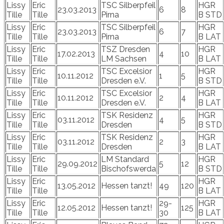
Lissy
Eric
TSC Silberpfeil
HGR
23.03.2013
6
8
Tille
Tille
Pirna
B STD
Lissy
Eric
TSC Silberpfeil
HGR
23.03.2013
6
7
Tille
Tille
Pirna
B LAT
Lissy
Eric
TSZ Dresden
HGR
17.02.2013
4
10
Tille
Tille
LM Sachsen
B LAT
Lissy
Eric
TSC Excelsior
HGR
10.11.2012
1
5
Tille
Tille
Dresden e.V.
B STD
Lissy
Eric
TSC Excelsior
HGR
10.11.2012
2
4
Tille
Tille
Dresden e.V.
B LAT
Lissy
Eric
TSK Residenz
HGR
03.11.2012
4
5
Tille
Tille
Dresden
B STD
Lissy
Eric
TSK Residenz
HGR
03.11.2012
2
3
Tille
Tille
Dresden
B LAT
Lissy
Eric
LM Standard
HGR
29.09.2012
5
12
Tille
Tille
Bischofswerda
B STD
Lissy
Eric
HGR
13.05.2012
Hessen tanzt!
49
120
Tille
Tille
B LAT
Lissy
Eric
29-
HGR
12.05.2012
Hessen tanzt!
125
Tille
Tille
30
B LAT