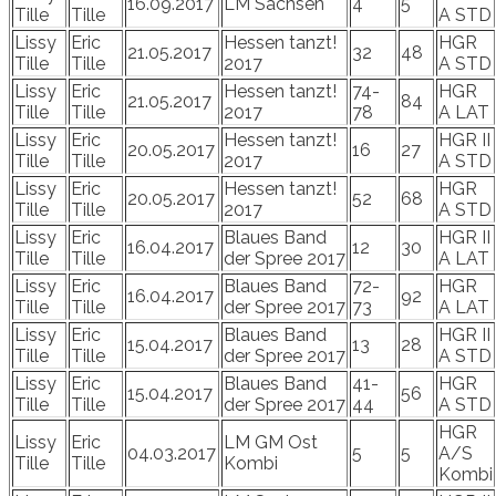
16.09.2017
LM Sachsen
4
5
Tille
Tille
A STD
Lissy
Eric
Hessen tanzt!
HGR
21.05.2017
32
48
Tille
Tille
2017
A STD
Lissy
Eric
Hessen tanzt!
74-
HGR
21.05.2017
84
Tille
Tille
2017
78
A LAT
Lissy
Eric
Hessen tanzt!
HGR II
20.05.2017
16
27
Tille
Tille
2017
A STD
Lissy
Eric
Hessen tanzt!
HGR
20.05.2017
52
68
Tille
Tille
2017
A STD
Lissy
Eric
Blaues Band
HGR II
16.04.2017
12
30
Tille
Tille
der Spree 2017
A LAT
Lissy
Eric
Blaues Band
72-
HGR
16.04.2017
92
Tille
Tille
der Spree 2017
73
A LAT
Lissy
Eric
Blaues Band
HGR II
15.04.2017
13
28
Tille
Tille
der Spree 2017
A STD
Lissy
Eric
Blaues Band
41-
HGR
15.04.2017
56
Tille
Tille
der Spree 2017
44
A STD
HGR
Lissy
Eric
LM GM Ost
04.03.2017
5
5
A/S
Tille
Tille
Kombi
Kombi