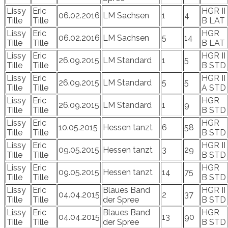
Lissy
Eric
HGR II
06.02.2016
LM Sachsen
1
4
Tille
Tille
B LAT
Lissy
Eric
HGR
06.02.2016
LM Sachsen
5
14
Tille
Tille
B LAT
Lissy
Eric
HGR II
26.09.2015
LM Standard
1
5
Tille
Tille
B STD
Lissy
Eric
HGR II
26.09.2015
LM Standard
5
5
Tille
Tille
A STD
Lissy
Eric
HGR
26.09.2015
LM Standard
1
9
Tille
Tille
B STD
Lissy
Eric
HGR
10.05.2015
Hessen tanzt
6
58
Tille
Tille
B STD
Lissy
Eric
HGR II
09.05.2015
Hessen tanzt
3
29
Tille
Tille
B STD
Lissy
Eric
HGR
09.05.2015
Hessen tanzt
14
75
Tille
Tille
B STD
Lissy
Eric
Blaues Band
HGR II
04.04.2015
2
37
Tille
Tille
der Spree
B STD
Lissy
Eric
Blaues Band
HGR
04.04.2015
13
90
Tille
Tille
der Spree
B STD