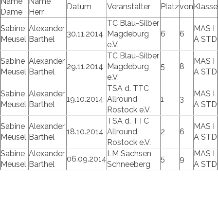
Name
Name
Datum
Veranstalter
Platz
von
Klasse
Dame
Herr
TC Blau-Silber
Sabine
Alexander
MAS I
30.11.2014
Magdeburg
6
6
Meusel
Barthel
A STD
e.V.
TC Blau-Silber
Sabine
Alexander
MAS I
29.11.2014
Magdeburg
5
8
Meusel
Barthel
A STD
e.V.
TSA d. TTC
Sabine
Alexander
MAS I
19.10.2014
Allround
1
3
Meusel
Barthel
A STD
Rostock e.V.
TSA d. TTC
Sabine
Alexander
MAS I
18.10.2014
Allround
2
6
Meusel
Barthel
A STD
Rostock e.V.
Sabine
Alexander
LM Sachsen
MAS I
06.09.2014
5
9
Meusel
Barthel
Schneeberg
A STD