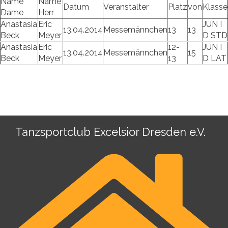
Name
Name
Datum
Veranstalter
Platz
von
Klasse
Dame
Herr
Anastasia
Eric
JUN I
13.04.2014
Messemännchen
13
13
Beck
Meyer
D STD
Anastasia
Eric
12-
JUN I
13.04.2014
Messemännchen
15
Beck
Meyer
13
D LAT
Tanzsportclub Excelsior Dresden e.V.